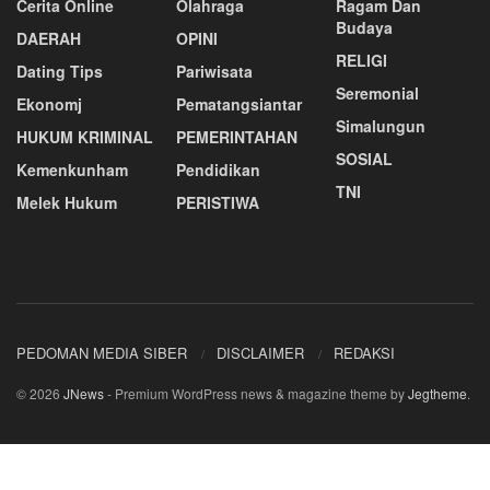
Cerita Online
Olahraga
Ragam Dan
Budaya
DAERAH
OPINI
RELIGI
Dating Tips
Pariwisata
Seremonial
Ekonomj
Pematangsiantar
Simalungun
HUKUM KRIMINAL
PEMERINTAHAN
SOSIAL
Kemenkunham
Pendidikan
TNI
Melek Hukum
PERISTIWA
PEDOMAN MEDIA SIBER
DISCLAIMER
REDAKSI
© 2026
JNews
- Premium WordPress news & magazine theme by
Jegtheme
.