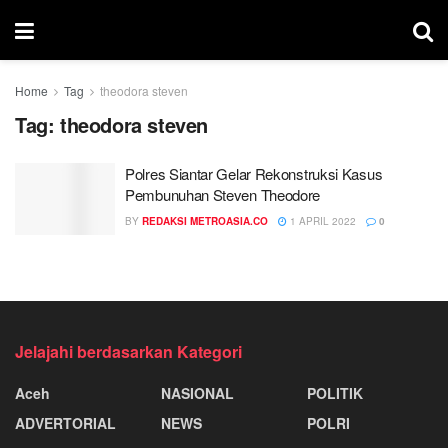
Home
Tag
theodora steven
Tag:
theodora steven
Polres Siantar Gelar Rekonstruksi Kasus
Pembunuhan Steven Theodore
BY
REDAKSI METROASIA.CO
1 APRIL 2022
0
Jelajahi berdasarkan Kategori
Aceh
NASIONAL
POLITIK
ADVERTORIAL
NEWS
POLRI