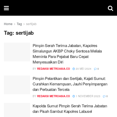
Home
Tag
sertijab
Tag:
sertijab
Pimpin Serah Terima Jabatan, Kapolres
Simalungun AKBP Choky Sentosa Meliala
Meminta Para Pejabat Baru Cepat
Menyesuaikan Diri
BY
REDAKSI METROASIA.CO
20 MEI 2024
0
Pimpin Pelantikan dan Sertijab, Kajati Sumut:
Curahkan Kemampuan, Jauhi Penyimpangan
dan Perbuatan Tercela
BY
REDAKSI METROASIA.CO
1 NOVEMBER 2023
0
Kapolda Sumut Pimpin Serah Terima Jabatan
dan Pisah Sambut Kapolres Labusel