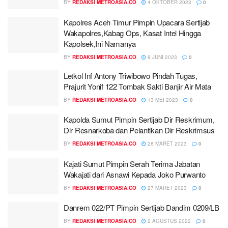
BY
REDAKSI METROASIA.CO
4 OKTOBER 2023
0
Kapolres Aceh Timur Pimpin Upacara Sertijab
Wakapolres,Kabag Ops, Kasat Intel Hingga
Kapolsek,Ini Namanya
BY
REDAKSI METROASIA.CO
8 JUNI 2023
0
Letkol Inf Antony Triwibowo Pindah Tugas,
Prajurit Yonif 122 Tombak Sakti Banjir Air Mata
BY
REDAKSI METROASIA.CO
13 MEI 2023
0
Kapolda Sumut Pimpin Sertijab Dir Reskrimum,
Dir Resnarkoba dan Pelantikan Dir Reskrimsus
BY
REDAKSI METROASIA.CO
28 MARET 2023
0
Kajati Sumut Pimpin Serah Terima Jabatan
Wakajati dari Asnawi Kepada Joko Purwanto
BY
REDAKSI METROASIA.CO
27 MARET 2023
0
Danrem 022/PT Pimpin Sertijab Dandim 0209/LB
BY
REDAKSI METROASIA.CO
2 AGUSTUS 2022
0