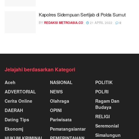
Kapolres Sidempuan Sertijab di Polda Sumut
BY
REDAKSI METROASIA.CO
21 APRIL 2022
0
Jelajahi berdasarkan Kategori
Aceh
NASIONAL
POLITIK
ADVERTORIAL
NEWS
POLRI
Cerita Online
Olahraga
Ragam Dan
Budaya
DAERAH
OPINI
RELIGI
Dating Tips
Pariwisata
Seremonial
Ekonomj
Pematangsiantar
Simalungun
HUKUM KRIMINAL
PEMERINTAHAN