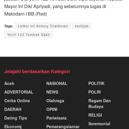
Mayor Inf Diki Apriyadi, yang sebelumnya tugas di
Makodam I BB.(Red)
Tags:
Letkol Inf Antony Triwibowo
sertijab
Yonif 122 Tombak Sakti
Jelajahi berdasarkan Kategori
Aceh
NASIONAL
POLITIK
ADVERTORIAL
NEWS
POLRI
Cerita Online
Olahraga
Ragam Dan
Budaya
DAERAH
OPINI
RELIGI
Dating Tips
Pariwisata
Seremonial
Ekonomj
Pematangsiantar