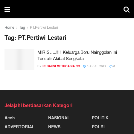
Home
Tag
PT.Pertiwi Lestari
Tag:
PT.Pertiwi Lestari
MIRIS…..!!!!! Keluarga Boru Nainggolan Ini
Terisolir Akibat Sengketa
BY
REDAKSI METROASIA.CO
5 APRIL 2022
0
Jelajahi berdasarkan Kategori
Aceh
NASIONAL
POLITIK
ADVERTORIAL
NEWS
POLRI