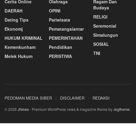
Cerita Online
Olahraga
Ragam Dan
Budaya
DAERAH
OPINI
RELIGI
Dating Tips
Pariwisata
Seremonial
Ekonomj
Pematangsiantar
Simalungun
HUKUM KRIMINAL
PEMERINTAHAN
SOSIAL
Kemenkunham
Pendidikan
TNI
Melek Hukum
PERISTIWA
PEDOMAN MEDIA SIBER
DISCLAIMER
REDAKSI
© 2026
JNews
- Premium WordPress news & magazine theme by
Jegtheme
.