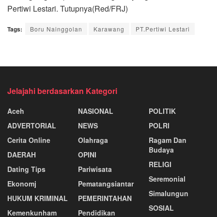
Pertiwi Lestari. Tutupnya(Red/FRJ)
Tags:
Boru Nainggolan
Karawang
PT.Pertiwi Lestari
Jelajahi berdasarkan Kategori
Aceh
NASIONAL
POLITIK
ADVERTORIAL
NEWS
POLRI
Cerita Online
Olahraga
Ragam Dan
Budaya
DAERAH
OPINI
RELIGI
Dating Tips
Pariwisata
Seremonial
Ekonomj
Pematangsiantar
Simalungun
HUKUM KRIMINAL
PEMERINTAHAN
SOSIAL
Kemenkunham
Pendidikan