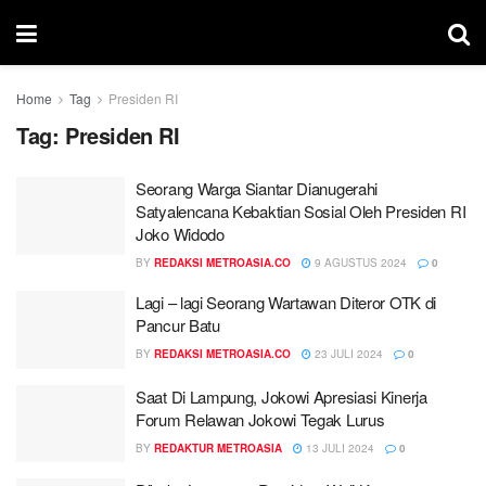
Home
Tag
Presiden RI
Tag:
Presiden RI
Seorang Warga Siantar Dianugerahi
Satyalencana Kebaktian Sosial Oleh Presiden RI
Joko Widodo
BY
REDAKSI METROASIA.CO
9 AGUSTUS 2024
0
Lagi – lagi Seorang Wartawan Diteror OTK di
Pancur Batu
BY
REDAKSI METROASIA.CO
23 JULI 2024
0
Saat Di Lampung, Jokowi Apresiasi Kinerja
Forum Relawan Jokowi Tegak Lurus
BY
REDAKTUR METROASIA
13 JULI 2024
0