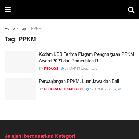
Home
Tag
PPKM
Tag:
PPKM
Kodam I/BB Terima Piagam Penghargaan PPKM
Award 2023 dari Pemerintah RI
BY
REDAKSI
21 MARET 2023
0
Perpanjangan PPKM, Luar Jawa dan Bali
BY
REDAKSI METROASIA.CO
12 APRIL 2022
0
Jelajahi berdasarkan Kategori