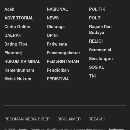
Aceh
NASIONAL
POLITIK
ADVERTORIAL
NEWS
POLRI
Cerita Online
Olahraga
Ragam Dan
Budaya
DAERAH
OPINI
RELIGI
Dating Tips
Pariwisata
Seremonial
Ekonomj
Pematangsiantar
Simalungun
HUKUM KRIMINAL
PEMERINTAHAN
SOSIAL
Kemenkunham
Pendidikan
TNI
Melek Hukum
PERISTIWA
PEDOMAN MEDIA SIBER
DISCLAIMER
REDAKSI
© 2026
JNews
- Premium WordPress news & magazine theme by
Jegtheme
.