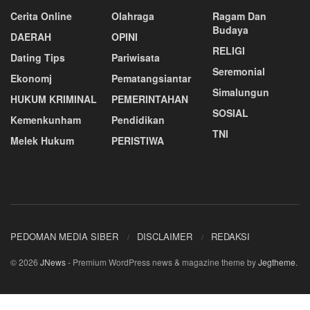
Cerita Online
Olahraga
Ragam Dan
Budaya
DAERAH
OPINI
RELIGI
Dating Tips
Pariwisata
Seremonial
Ekonomj
Pematangsiantar
Simalungun
HUKUM KRIMINAL
PEMERINTAHAN
SOSIAL
Kemenkunham
Pendidikan
TNI
Melek Hukum
PERISTIWA
PEDOMAN MEDIA SIBER
DISCLAIMER
REDAKSI
© 2026
JNews
- Premium WordPress news & magazine theme by
Jegtheme
.