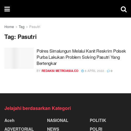
Home
Tag
Pasutri
Tag:
Pasutri
Polres Simalungun Melalui Kanit Reskrim Polsek
Purba Lakukan Problem Solving Pasutri Yang
Bertengkar
BY
REDAKSI METROASIA.CO
6 APRIL 2022
0
Jelajahi berdasarkan Kategori
Aceh
NASIONAL
POLITIK
ADVERTORIAL
NEWS
POLRI