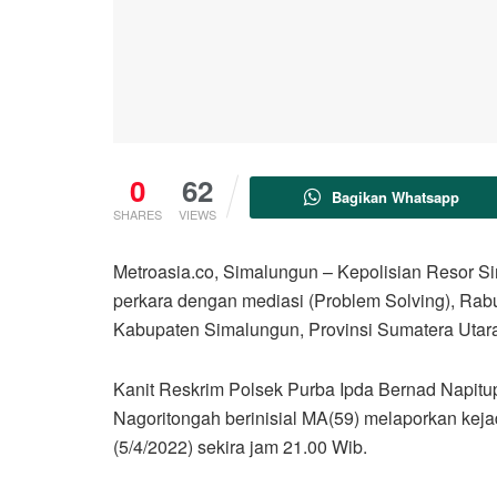
0
62
Bagikan Whatsapp
SHARES
VIEWS
Metroasia.co, Simalungun – Kepolisian Resor 
perkara dengan mediasi (Problem Solving), Rab
Kabupaten Simalungun, Provinsi Sumatera Utar
Kanit Reskrim Polsek Purba Ipda Bernad Napit
Nagoritongah berinisial MA(59) melaporkan keja
(5/4/2022) sekira jam 21.00 Wib.