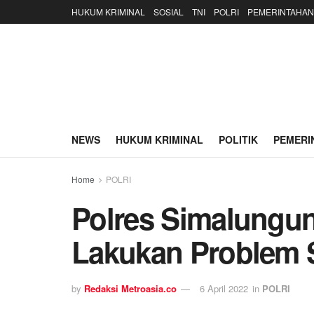
HUKUM KRIMINAL
SOSIAL
TNI
POLRI
PEMERINTAHAN
NEWS
HUKUM KRIMINAL
POLITIK
PEMERI
Home
POLRI
Polres Simalungun
Lakukan Problem S
by
Redaksi Metroasia.co
6 April 2022
in
POLRI