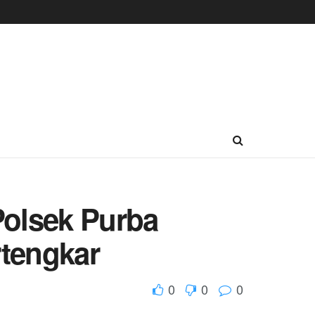
Polsek Purba
rtengkar
0
0
0