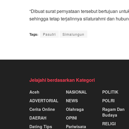
“Dibuat surat pernyataan tersebut bertujuan unt
sehingga tetap terjalinnya silaturahmi dan hubun
Tags:
Pasutri
Simalungun
Jelajahi berdasarkan Kategori
Aceh
NASIONAL
POLITIK
ADVERTORIAL
NEWS
POLRI
Cerita Online
Olahraga
Ragam Dan
Budaya
DAERAH
OPINI
RELIGI
Dating Tips
Pariwisata