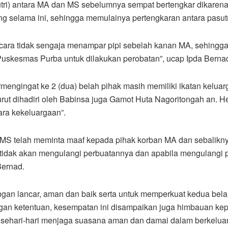
sutri) antara MA dan MS sebelumnya sempat bertengkar dikaren
selama ini, sehingga memulainya pertengkaran antara pasutri
cara tidak sengaja menampar pipi sebelah kanan MA, sehingga
Puskesmas Purba untuk dilakukan perobatan”, ucap Ipda Berna
mengingat ke 2 (dua) belah pihak masih memiliki ikatan keluar
urut dihadiri oleh Babinsa juga Gamot Huta Nagoritongah an. H
ra kekeluargaan”.
ku MS telah meminta maaf kepada pihak korban MA dan sebalik
tidak akan mengulangi perbuatannya dan apabila mengulangi p
Bernad.
engan lancar, aman dan baik serta untuk memperkuat kedua be
gan ketentuan, kesempatan ini disampaikan juga himbauan kepa
n sehari-hari menjaga suasana aman dan damai dalam berkeluarg