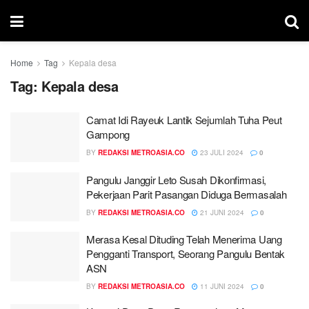
Home
Tag
Kepala desa
Tag:
Kepala desa
Camat Idi Rayeuk Lantik Sejumlah Tuha Peut
Gampong
BY
REDAKSI METROASIA.CO
23 JULI 2024
0
Pangulu Janggir Leto Susah Dikonfirmasi,
Pekerjaan Parit Pasangan Diduga Bermasalah
BY
REDAKSI METROASIA.CO
21 JUNI 2024
0
Merasa Kesal Dituding Telah Menerima Uang
Pengganti Transport, Seorang Pangulu Bentak
ASN
BY
REDAKSI METROASIA.CO
11 JUNI 2024
0