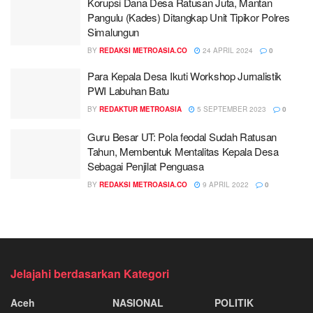
Korupsi Dana Desa Ratusan Juta, Mantan
Pangulu (Kades) Ditangkap Unit Tipikor Polres
Simalungun
BY
REDAKSI METROASIA.CO
24 APRIL 2024
0
Para Kepala Desa Ikuti Workshop Jurnalistik
PWI Labuhan Batu
BY
REDAKTUR METROASIA
5 SEPTEMBER 2023
0
Guru Besar UT: Pola feodal Sudah Ratusan
Tahun, Membentuk Mentalitas Kepala Desa
Sebagai Penjilat Penguasa
BY
REDAKSI METROASIA.CO
9 APRIL 2022
0
Jelajahi berdasarkan Kategori
Aceh
NASIONAL
POLITIK