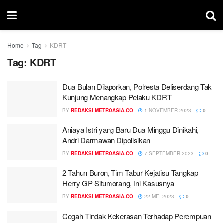
Home
Tag
KDRT
Tag:
KDRT
Dua Bulan Dilaporkan, Polresta Deliserdang Tak
Kunjung Menangkap Pelaku KDRT
BY
REDAKSI METROASIA.CO
1 NOVEMBER 2023
0
Aniaya Istri yang Baru Dua Minggu Dinikahi,
Andri Darmawan Dipolisikan
BY
REDAKSI METROASIA.CO
7 SEPTEMBER 2023
0
2 Tahun Buron, Tim Tabur Kejatisu Tangkap
Herry GP Situmorang, Ini Kasusnya
BY
REDAKSI METROASIA.CO
22 MEI 2023
0
Cegah Tindak Kekerasan Terhadap Perempuan