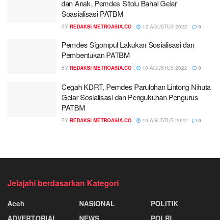
dan Anak, Pemdes Sitolu Bahal Gelar
Soasialisasi PATBM
BY
REDAKSI METROASIA.CO
12 AGUSTUS 2022
0
Pemdes Sigompul Lakukan Sosialisasi dan
Pembentukan PATBM
BY
REDAKSI METROASIA.CO
10 AGUSTUS 2022
0
Cegah KDRT, Pemdes Parulohan Lintong Nihuta
Gelar Sosialisasi dan Pengukuhan Pengurus
PATBM
BY
REDAKSI METROASIA.CO
10 AGUSTUS 2022
0
Jelajahi berdasarkan Kategori
Aceh
NASIONAL
POLITIK
ADVERTORIAL
NEWS
POLRI