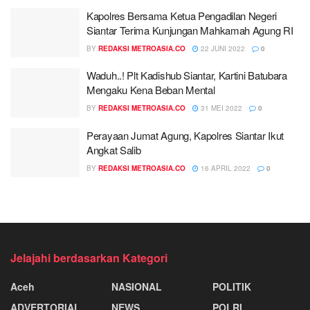
Kapolres Bersama Ketua Pengadilan Negeri
Siantar Terima Kunjungan Mahkamah Agung RI
BY
REDAKSI METROASIA.CO
22 JUNI 2022
0
Waduh..! Plt Kadishub Siantar, Kartini Batubara
Mengaku Kena Beban Mental
BY
REDAKSI METROASIA.CO
31 MEI 2022
0
Perayaan Jumat Agung, Kapolres Siantar Ikut
Angkat Salib
BY
REDAKSI METROASIA.CO
16 APRIL 2022
0
Jelajahi berdasarkan Kategori
Aceh
NASIONAL
POLITIK
ADVERTORIAL
NEWS
POLRI