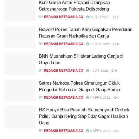
Kurir Ganja Antar Propinsi Ditangkap
Satresnarkoba Polresta Deliserdang
BY
REDAKSI METROASIA.CO
20 JULI 2022
0
Bravo!!! Polres Tanah Karo Gagalkan Peredaran
Ratusan Gram Narkotika dan Ganja
BY
REDAKSI METROASIA.CO
19 JUNI 2022
0
BNN Musnahkan 5 Hektar Ladang Ganja di
Gayo Lues
BY
REDAKSI METROASIA.CO
1 JUNI 2022
0
Satres Narkoba Polres Simalungun Ciduk
Pengedar Sabu dan Ganja di Gang Seroja
BY
REDAKSI METROASIA.CO
7 APRIL 2022
0
RS Hanya Bisa Pasarah Rumahnya di Grebek
Polisi, Ganja Kering Siap Edar Gagal Hasilkan
Uang
BY
REDAKSI METROASIA.CO
6 APRIL 2022
0