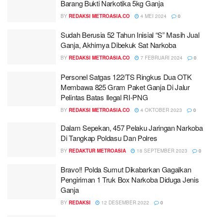
Barang Bukti Narkotika 5kg Ganja
BY
REDAKSI METROASIA.CO
4 MEI 2024
0
Sudah Berusia 52 Tahun Inisial “S” Masih Jual
Ganja, Akhirnya Dibekuk Sat Narkoba
BY
REDAKSI METROASIA.CO
7 FEBRUARI 2024
0
Personel Satgas 122/TS Ringkus Dua OTK
Membawa 825 Gram Paket Ganja Di Jalur
Pelintas Batas Ilegal RI-PNG
BY
REDAKSI METROASIA.CO
4 OKTOBER 2023
0
Dalam Sepekan, 457 Pelaku Jaringan Narkoba
Di Tangkap Poldasu Dan Polres
BY
REDAKTUR METROASIA
18 SEPTEMBER 2023
0
Bravo!! Polda Sumut Dikabarkan Gagalkan
Pengiriman 1 Truk Box Narkoba Diduga Jenis
Ganja
BY
REDAKSI
12 DESEMBER 2022
0