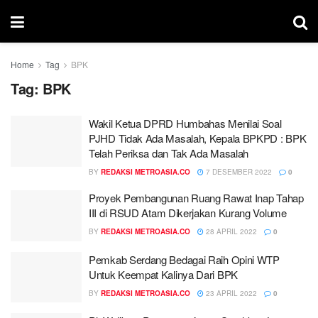
Home
Tag
BPK
Tag:
BPK
Wakil Ketua DPRD Humbahas Menilai Soal
PJHD Tidak Ada Masalah, Kepala BPKPD : BPK
Telah Periksa dan Tak Ada Masalah
BY
REDAKSI METROASIA.CO
7 DESEMBER 2022
0
Proyek Pembangunan Ruang Rawat Inap Tahap
III di RSUD Atam Dikerjakan Kurang Volume
BY
REDAKSI METROASIA.CO
28 APRIL 2022
0
Pemkab Serdang Bedagai Raih Opini WTP
Untuk Keempat Kalinya Dari BPK
BY
REDAKSI METROASIA.CO
23 APRIL 2022
0