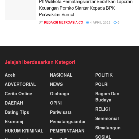
Plt Walikota Pematangsiantar Serahkan Laporan
Keuangan Pemko Siantar Kepada BPK
Perwakilan Sumut
BY
REDAKSI METROASIA.CO
4 APRIL 2022
0
Jelajahi berdasarkan Kategori
Aceh
NASIONAL
POLITIK
ADVERTORIAL
NEWS
POLRI
Cerita Online
Olahraga
Ragam Dan
Budaya
DAERAH
OPINI
RELIGI
Dating Tips
Pariwisata
Seremonial
Ekonomj
Pematangsiantar
Simalungun
HUKUM KRIMINAL
PEMERINTAHAN
SOSIAL