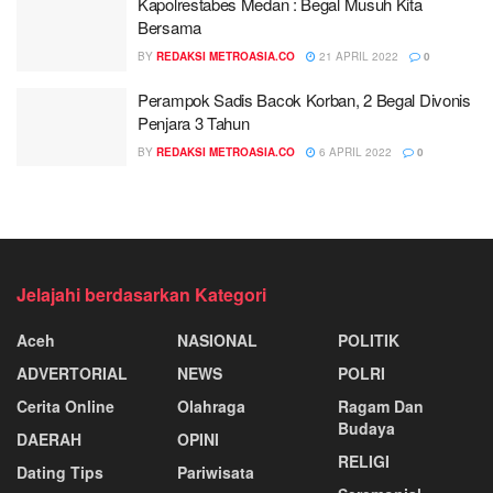
Kapolrestabes Medan : Begal Musuh Kita
Bersama
BY
REDAKSI METROASIA.CO
21 APRIL 2022
0
Perampok Sadis Bacok Korban, 2 Begal Divonis
Penjara 3 Tahun
BY
REDAKSI METROASIA.CO
6 APRIL 2022
0
Jelajahi berdasarkan Kategori
Aceh
NASIONAL
POLITIK
ADVERTORIAL
NEWS
POLRI
Cerita Online
Olahraga
Ragam Dan
Budaya
DAERAH
OPINI
RELIGI
Dating Tips
Pariwisata