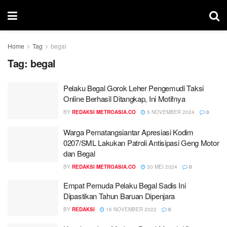
Home
Tag
begal
Tag:
begal
Pelaku Begal Gorok Leher Pengemudi Taksi
Online Berhasil Ditangkap, Ini Motifnya
BY
REDAKSI METROASIA.CO
5 NOVEMBER 2024
0
Warga Pematangsiantar Apresiasi Kodim
0207/SML Lakukan Patroli Antisipasi Geng Motor
dan Begal
BY
REDAKSI METROASIA.CO
30 MEI 2024
0
Empat Pemuda Pelaku Begal Sadis Ini
Dipastikan Tahun Baruan Dipenjara
BY
REDAKSI
16 NOVEMBER 2022
0