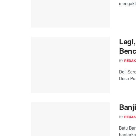
mengakib
Lagi
Benc
BY
REDAK
Deli Ser
Desa Pun
Banj
BY
REDAK
Batu Bar
hantarkan