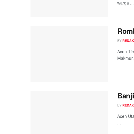
warga ...
Romb
BY
REDAK
Aceh Tim
Makmur, 
Banj
BY
REDAK
Aceh Uta
...