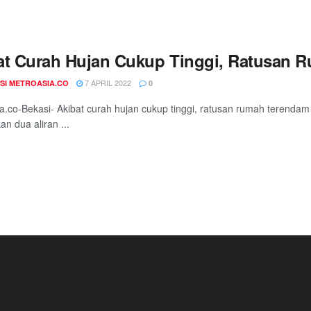
at Curah Hujan Cukup Tinggi, Ratusan
7 APRIL 2022
SI METROASIA.CO
0
a.co-Bekasi- Akibat curah hujan cukup tinggi, ratusan rumah terendam d
an dua aliran ...