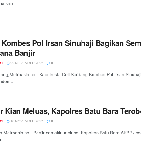
atkan ...
, Kombes Pol Irsan Sinuhaji Bagikan Se
ana Banjir
22 NOVEMBER 2022
SI
0
dang,Metroasia.co - Kapolresta Deli Serdang Kombes Pol Irsan Sinuhaji,
den ...
ir Kian Meluas, Kapolres Batu Bara Tero
18 NOVEMBER 2022
SI
0
a,Metroasia.co - Banjir semakin meluas, Kapolres Batu Bara AKBP Jos
 ...