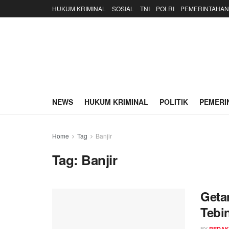
HUKUM KRIMINAL
SOSIAL
TNI
POLRI
PEMERINTAHAN
NEWS
HUKUM KRIMINAL
POLITIK
PEMERI
Home
Tag
Banjir
Tag:
Banjir
Geta
Tebi
BY
REDAK