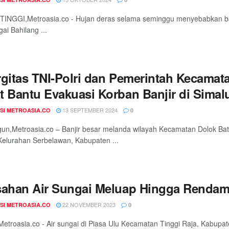
INGGI,Metroasia.co - Hujan deras selama seminggu menyebabkan banji
ai Bahilang ...
rgitas TNI-Polri dan Pemerintah Kecamat
t Bantu Evakuasi Korban Banjir di Sima
13 SEPTEMBER 2024
SI METROASIA.CO
0
un,Metroasia.co – Banjir besar melanda wilayah Kecamatan Dolok Bat
elurahan Serbelawan, Kabupaten ...
sahan Air Sungai Meluap Hingga Renda
22 NOVEMBER 2023
SI METROASIA.CO
0
etroasia.co - Air sungai di Piasa Ulu Kecamatan Tinggi Raja, Kabupate