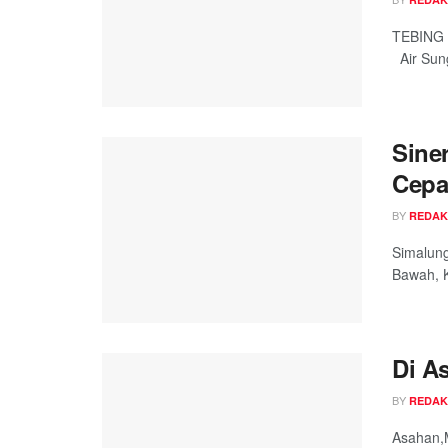
TEBING T
Air Sung
Sine
Cepa
BY
REDAK
Simalung
Bawah, K
Di A
BY
REDAK
Asahan,M