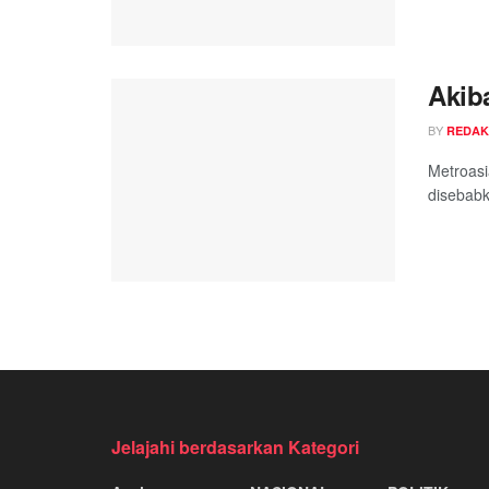
Akib
BY
REDAK
Metroasi
disebabk
Jelajahi berdasarkan Kategori