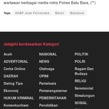
wartawan berbagai media mitra Polres Batu Bara, (**)
Tags:
AKBP Jose Fernandes
Banjir
Batubara
Jelajahi berdasarkan Kategori
Aceh
NASIONAL
POLITIK
ADVERTORIAL
NEWS
POLRI
Cerita Online
Olahraga
Ragam Dan
Budaya
DAERAH
OPINI
RELIGI
Dating Tips
Pariwisata
Seremonial
Ekonomj
Pematangsiantar
Simalungun
HUKUM KRIMINAL
PEMERINTAHAN
SOSIAL
Kemenkunham
Pendidikan