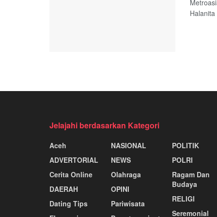
Metroasi
Halanita
Jelajahi berdasarkan Kategori
Aceh
NASIONAL
POLITIK
ADVERTORIAL
NEWS
POLRI
Cerita Online
Olahraga
Ragam Dan
Budaya
DAERAH
OPINI
RELIGI
Dating Tips
Pariwisata
Seremonial