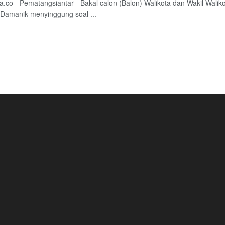
a.co - Pematangsiantar - Bakal calon (Balon) Walikota dan Wakil Walik
 Damanik menyinggung soal ...