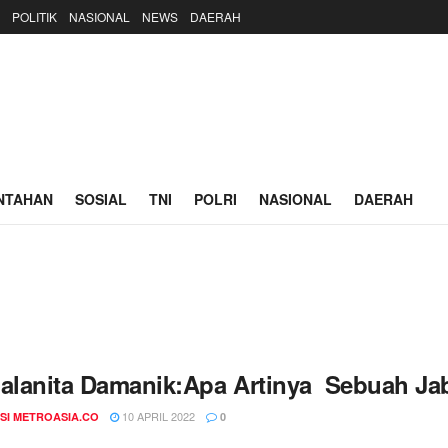
POLITIK
NASIONAL
NEWS
DAERAH
NTAHAN
SOSIAL
TNI
POLRI
NASIONAL
DAERAH
Halanita Damanik:Apa Artinya Sebuah Jab
10 APRIL 2022
SI METROASIA.CO
0