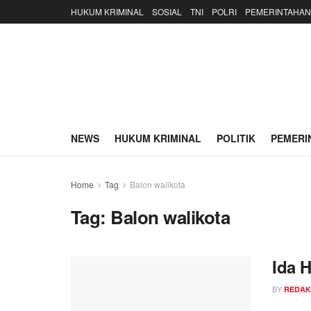
HUKUM KRIMINAL
SOSIAL
TNI
POLRI
PEMERINTAHAN
NEWS
HUKUM KRIMINAL
POLITIK
PEMERI
Home
Tag
Balon walikota
Tag:
Balon walikota
Ida 
BY
REDAK