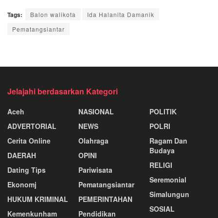
Tags:
Balon walikota
Ida Halanita Damanik
Pematangsiantar
Jelajahi berdasarkan Kategori
Aceh
NASIONAL
POLITIK
ADVERTORIAL
NEWS
POLRI
Cerita Online
Olahraga
Ragam Dan
Budaya
DAERAH
OPINI
RELIGI
Dating Tips
Pariwisata
Seremonial
Ekonomj
Pematangsiantar
Simalungun
HUKUM KRIMINAL
PEMERINTAHAN
SOSIAL
Kemenkunham
Pendidikan