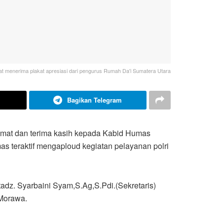
t menerima plakat apresiasi dari pengurus Rumah Da'i Sumatera Utara
Bagikan Telegram
mat dan terima kasih kepada Kabid Humas
s teraktif mengaploud kegiatan pelayanan polri
dz. Syarbaini Syam,S.Ag,S.Pdi.(Sekretaris)
 Morawa.