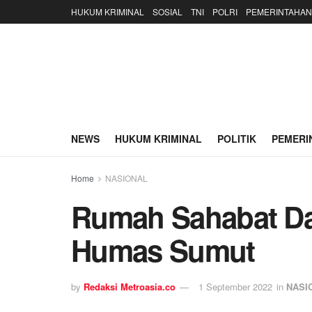
HUKUM KRIMINAL
SOSIAL
TNI
POLRI
PEMERINTAHAN
NEWS
HUKUM KRIMINAL
POLITIK
PEMERI
Home
NASIONAL
Rumah Sahabat Da’
Humas Sumut
by
Redaksi Metroasia.co
1 September 2022
in
NASI