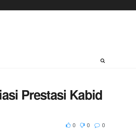
asi Prestasi Kabid
0
0
0