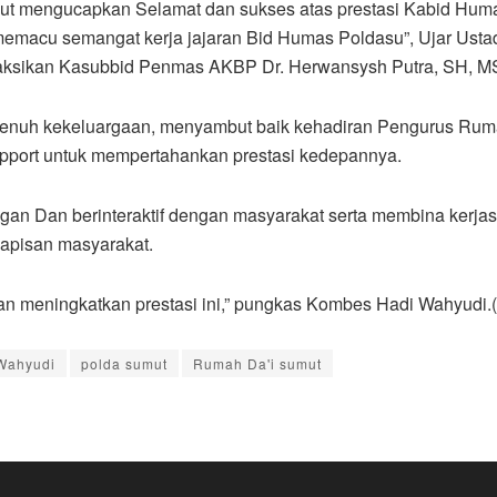
ut mengucapkan Selamat dan sukses atas prestasi Kabid Hum
 memacu semangat kerja jajaran Bid Humas Poldasu”, Ujar Ust
isaksikan Kasubbid Penmas AKBP Dr. Herwansysh Putra, SH, MS
penuh kekeluargaan, menyambut baik kehadiran Pengurus Ruma
upport untuk mempertahankan prestasi kedepannya.
gan Dan berinteraktif dengan masyarakat serta membina kerj
apisan masyarakat.
an meningkatkan prestasi ini,” pungkas Kombes Hadi Wahyudi.
Wahyudi
polda sumut
Rumah Da'i sumut