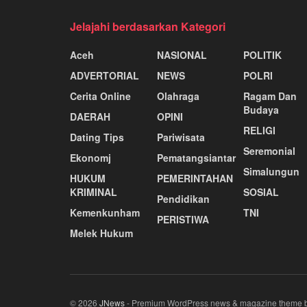
Jelajahi berdasarkan Kategori
Aceh
NASIONAL
POLITIK
ADVERTORIAL
NEWS
POLRI
Cerita Online
Olahraga
Ragam Dan
Budaya
DAERAH
OPINI
RELIGI
Dating Tips
Pariwisata
Seremonial
Ekonomj
Pematangsiantar
Simalungun
HUKUM
PEMERINTAHAN
KRIMINAL
SOSIAL
Pendidikan
Kemenkunham
TNI
PERISTIWA
Melek Hukum
© 2026
JNews
- Premium WordPress news & magazine theme 