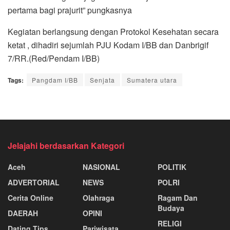
pertama bagi prajurit” pungkasnya
Kegiatan berlangsung dengan Protokol Kesehatan secara
ketat , dihadiri sejumlah PJU Kodam I/BB dan Danbrigif
7/RR.(Red/Pendam I/BB)
Tags:
Pangdam I/BB
Senjata
Sumatera utara
Jelajahi berdasarkan Kategori
Aceh
NASIONAL
POLITIK
ADVERTORIAL
NEWS
POLRI
Cerita Online
Olahraga
Ragam Dan
Budaya
DAERAH
OPINI
RELIGI
Dating Tips
Pariwisata