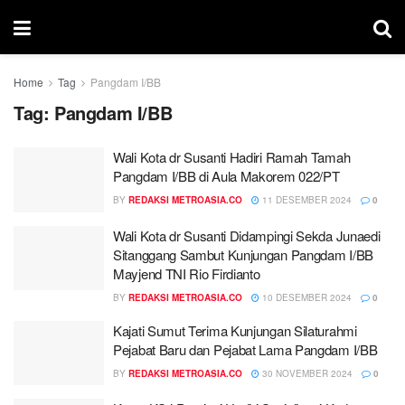
Home
Tag
Pangdam I/BB
Tag:
Pangdam I/BB
Wali Kota dr Susanti Hadiri Ramah Tamah
Pangdam I/BB di Aula Makorem 022/PT
BY
REDAKSI METROASIA.CO
11 DESEMBER 2024
0
Wali Kota dr Susanti Didampingi Sekda Junaedi
Sitanggang Sambut Kunjungan Pangdam I/BB
Mayjend TNI Rio Firdianto
BY
REDAKSI METROASIA.CO
10 DESEMBER 2024
0
Kajati Sumut Terima Kunjungan Silaturahmi
Pejabat Baru dan Pejabat Lama Pangdam I/BB
BY
REDAKSI METROASIA.CO
30 NOVEMBER 2024
0