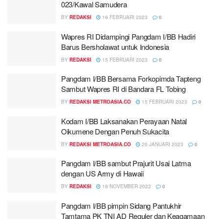
023/Kawal Samudera
BY
REDAKSI
16 FEBRUARI 2023
0
Wapres RI Didampingi Pangdam I/BB Hadiri
Barus Bersholawat untuk Indonesia
BY
REDAKSI
15 FEBRUARI 2023
0
Pangdam I/BB Bersama Forkopimda Tapteng
Sambut Wapres RI di Bandara FL Tobing
BY
REDAKSI METROASIA.CO
15 FEBRUARI 2023
0
Kodam I/BB Laksanakan Perayaan Natal
Oikumene Dengan Penuh Sukacita
BY
REDAKSI METROASIA.CO
20 JANUARI 2023
0
Pangdam I/BB sambut Prajurit Usai Latma
dengan US Army di Hawaii
BY
REDAKSI
18 NOVEMBER 2022
0
Pangdam I/BB pimpin Sidang Pantukhir
Tamtama PK TNI AD Reguler dan Keagamaan