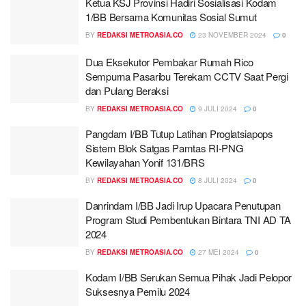
Ketua KSJ Provinsi Hadiri Sosialisasi Kodam
1/BB Bersama Komunitas Sosial Sumut
BY
REDAKSI METROASIA.CO
23 NOVEMBER 2024
0
Dua Eksekutor Pembakar Rumah Rico
Sempurna Pasaribu Terekam CCTV Saat Pergi
dan Pulang Beraksi
BY
REDAKSI METROASIA.CO
9 JULI 2024
0
Pangdam I/BB Tutup Latihan Proglatsiapops
Sistem Blok Satgas Pamtas RI-PNG
Kewilayahan Yonif 131/BRS
BY
REDAKSI METROASIA.CO
8 JULI 2024
0
Danrindam I/BB Jadi Irup Upacara Penutupan
Program Studi Pembentukan Bintara TNI AD TA
2024
BY
REDAKSI METROASIA.CO
27 MEI 2024
0
Kodam I/BB Serukan Semua Pihak Jadi Pelopor
Suksesnya Pemilu 2024