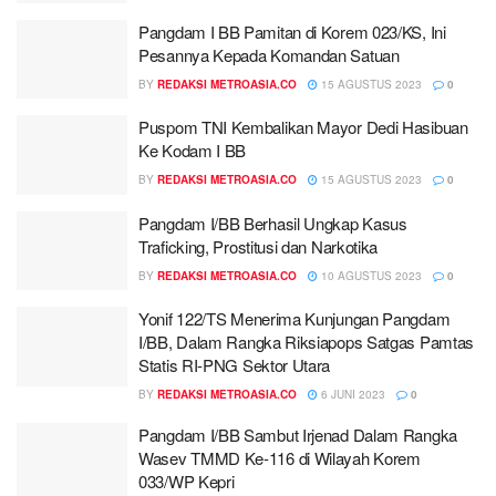
Pangdam I BB Pamitan di Korem 023/KS, Ini
Pesannya Kepada Komandan Satuan
BY
REDAKSI METROASIA.CO
15 AGUSTUS 2023
0
Puspom TNI Kembalikan Mayor Dedi Hasibuan
Ke Kodam I BB
BY
REDAKSI METROASIA.CO
15 AGUSTUS 2023
0
Pangdam I/BB Berhasil Ungkap Kasus
Traficking, Prostitusi dan Narkotika
BY
REDAKSI METROASIA.CO
10 AGUSTUS 2023
0
Yonif 122/TS Menerima Kunjungan Pangdam
I/BB, Dalam Rangka Riksiapops Satgas Pamtas
Statis RI-PNG Sektor Utara
BY
REDAKSI METROASIA.CO
6 JUNI 2023
0
Pangdam I/BB Sambut Irjenad Dalam Rangka
Wasev TMMD Ke-116 di Wilayah Korem
033/WP Kepri