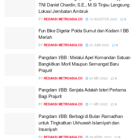
TNI Daniel Chardin, S.E., M.Si Tinjau Langsung
Lokasi Jembatan Ambruk
BY
REDAKSI METROASIA.CO
10 AGUSTUS 2022
0
Fun Bike Digelar Polda Sumut dan Kodam I BB
Meriah
BY
REDAKSI METROASIA.CO
20 JUNI 2022
0
Pangdam I/BB : Melalui Apel Komandan Satuan
Bangkitkan Moril Maupun Semangat Baru
Prajurit
BY
REDAKSI METROASIA.CO
20 MEI 2022
0
Pangdam I/BB: Senjata Adalah Isteri Pertama
Bagi Prajurit
BY
REDAKSI METROASIA.CO
11 MEI 2022
0
Pangdam I/BB: Berbagi di Bulan Ramadhan
untuk Tingkatkan Ukhuwah Islamiyah dan
Insaniyah
BY
REDAKSI METROASIA.CO
28 APRIL 2022
0