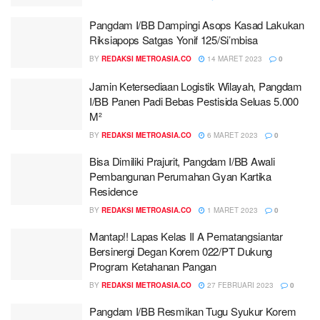
Pangdam I/BB Dampingi Asops Kasad Lakukan
Riksiapops Satgas Yonif 125/Si’mbisa
BY
REDAKSI METROASIA.CO
14 MARET 2023
0
Jamin Ketersediaan Logistik Wilayah, Pangdam
I/BB Panen Padi Bebas Pestisida Seluas 5.000
M²
BY
REDAKSI METROASIA.CO
6 MARET 2023
0
Bisa Dimiliki Prajurit, Pangdam I/BB Awali
Pembangunan Perumahan Gyan Kartika
Residence
BY
REDAKSI METROASIA.CO
1 MARET 2023
0
Mantap!! Lapas Kelas II A Pematangsiantar
Bersinergi Degan Korem 022/PT Dukung
Program Ketahanan Pangan
BY
REDAKSI METROASIA.CO
27 FEBRUARI 2023
0
Pangdam I/BB Resmikan Tugu Syukur Korem