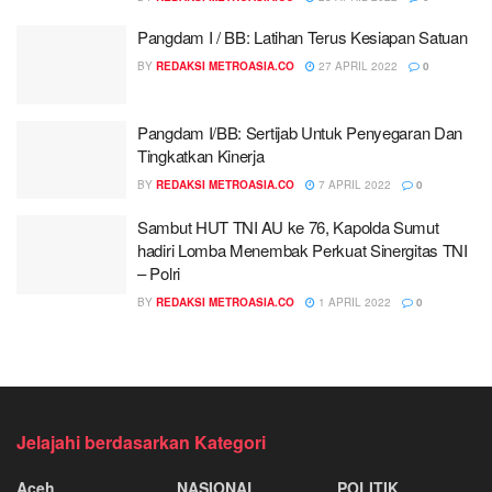
Pangdam I / BB: Latihan Terus Kesiapan Satuan
BY
REDAKSI METROASIA.CO
27 APRIL 2022
0
Pangdam I/BB: Sertijab Untuk Penyegaran Dan
Tingkatkan Kinerja
BY
REDAKSI METROASIA.CO
7 APRIL 2022
0
Sambut HUT TNI AU ke 76, Kapolda Sumut
hadiri Lomba Menembak Perkuat Sinergitas TNI
– Polri
BY
REDAKSI METROASIA.CO
1 APRIL 2022
0
Jelajahi berdasarkan Kategori
Aceh
NASIONAL
POLITIK