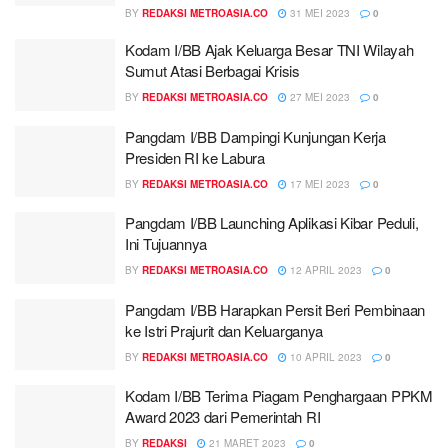
BY
REDAKSI METROASIA.CO
31 MEI 2023
0
Kodam I/BB Ajak Keluarga Besar TNI Wilayah
Sumut Atasi Berbagai Krisis
BY
REDAKSI METROASIA.CO
27 MEI 2023
0
Pangdam I/BB Dampingi Kunjungan Kerja
Presiden RI ke Labura
BY
REDAKSI METROASIA.CO
17 MEI 2023
0
Pangdam I/BB Launching Aplikasi Kibar Peduli,
Ini Tujuannya
BY
REDAKSI METROASIA.CO
12 APRIL 2023
0
Pangdam I/BB Harapkan Persit Beri Pembinaan
ke Istri Prajurit dan Keluarganya
BY
REDAKSI METROASIA.CO
10 APRIL 2023
0
Kodam I/BB Terima Piagam Penghargaan PPKM
Award 2023 dari Pemerintah RI
BY
REDAKSI
21 MARET 2023
0