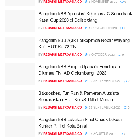
BY
REDAKSI METROASIA.CO
6 NOVEMBER 2023
0
Pangdam I/BB Apresiasi Kejurnas JC Supertrack
Kasal Cup 2023 di Deliserdang
BY
REDAKSI METROASIA.CO
16 OKTOBER 2023
0
Pangdam I/BB Ajak Forkopimda Nobar Wayang
Kulit HUT Ke-78 TNI
BY
REDAKSI METROASIA.CO
7 OKTOBER 2023
0
Pangdam I/BB Pimpin Upacara Penutupan
Dikmata TNI AD Gelombang I 2023
BY
REDAKSI METROASIA.CO
29 SEPTEMBER 2023
0
Baksoskes, Fun Run & Pameran Alutsista
Semarakkan HUT Ke-78 TNI di Medan
BY
REDAKSI METROASIA.CO
25 SEPTEMBER 2023
0
Pangdam I/BB Lakukan Final Check Lokasi
Kunker RI 1 di Kota Binjai
BY
REDAKSI METROASIA.CO
25 AGUSTUS 2023
0