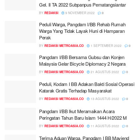
Gel. II TA 2022 Subpanpus Pematangsiantar
BY
REDAKSI
9 NOVEMBER 2022
0
Peduli Warga, Pangdam I/BB Rehab Rumah
Warga Yang Tidak Layak Huni di Hamparan
Perak
BY
REDAKSI METROASIA.CO
1 SEPTEMBER 2022
0
Pangdam I/BB Bersama Gubsu dan Konjen
Malaysia Gelar Bicycle Diplomacy 2 Negara
BY
REDAKSI METROASIA.CO
21 AGUSTUS 2022
0
Peduli, Kodam I BB Adakan Bakti Sosial Operasi
Katarak Gratis Terhadap Masyarakat
BY
REDAKSI METROASIA.CO
13 AGUSTUS 2022
0
Pangdam I/BB Ikut Meramaikan Acara
Peringatan Tahun Baru Islam 1444 H/2022 M
BY
REDAKSI METROASIA.CO
11 AGUSTUS 2022
0
Terima Aduan Warga, Pangdam I BB Mayjend