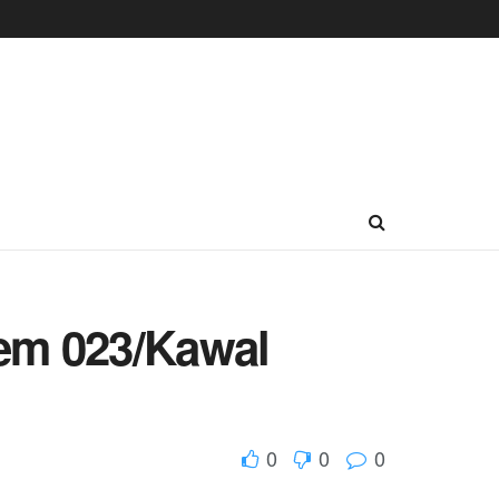
em 023/Kawal
0
0
0