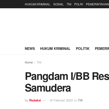
HUKUM KRIMINAL
SOSIAL
TNI
POLRI
PEMERINTAHAN
NEWS
HUKUM KRIMINAL
POLITIK
PEMERI
Home
TNI
Pangdam I/BB Res
Samudera
by
Redaksi
16 Februari 2023
in
TNI