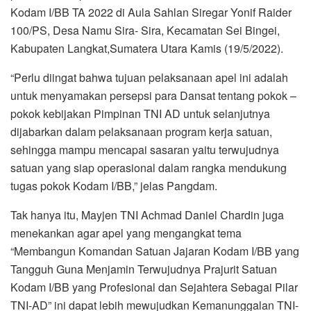
Kodam I/BB TA 2022 di Aula Sahlan Siregar Yonif Raider
100/PS, Desa Namu Sira- Sira, Kecamatan Sei Bingei,
Kabupaten Langkat,Sumatera Utara Kamis (19/5/2022).
“Perlu diingat bahwa tujuan pelaksanaan apel ini adalah
untuk menyamakan persepsi para Dansat tentang pokok –
pokok kebijakan Pimpinan TNI AD untuk selanjutnya
dijabarkan dalam pelaksanaan program kerja satuan,
sehingga mampu mencapai sasaran yaitu terwujudnya
satuan yang siap operasional dalam rangka mendukung
tugas pokok Kodam I/BB,” jelas Pangdam.
Tak hanya itu, Mayjen TNI Achmad Daniel Chardin juga
menekankan agar apel yang mengangkat tema
“Membangun Komandan Satuan Jajaran Kodam I/BB yang
Tangguh Guna Menjamin Terwujudnya Prajurit Satuan
Kodam I/BB yang Profesional dan Sejahtera Sebagai Pilar
TNI-AD” ini dapat lebih mewujudkan Kemanunggalan TNI-