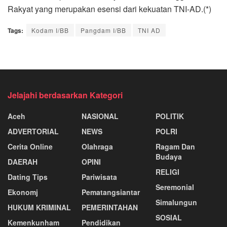
Rakyat yang merupakan esensi dari kekuatan TNI-AD.(*)
Tags:
Kodam I/BB
Pangdam I/BB
TNI AD
Jelajahi berdasarkan Kategori
Aceh
NASIONAL
POLITIK
ADVERTORIAL
NEWS
POLRI
Cerita Online
Olahraga
Ragam Dan
Budaya
DAERAH
OPINI
RELIGI
Dating Tips
Pariwisata
Seremonial
Ekonomj
Pematangsiantar
Simalungun
HUKUM KRIMINAL
PEMERINTAHAN
SOSIAL
Kemenkunham
Pendidikan