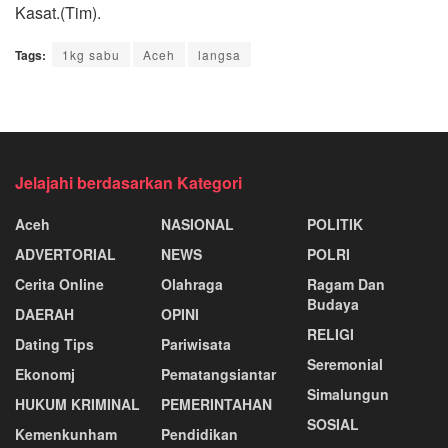
Kasat.(Tim).
Tags:
1kg sabu
Aceh
langsa
Jelajahi berdasarkan Kategori
Aceh
NASIONAL
POLITIK
ADVERTORIAL
NEWS
POLRI
Cerita Online
Olahraga
Ragam Dan
Budaya
DAERAH
OPINI
RELIGI
Dating Tips
Pariwisata
Seremonial
Ekonomj
Pematangsiantar
Simalungun
HUKUM KRIMINAL
PEMERINTAHAN
SOSIAL
Kemenkunham
Pendidikan