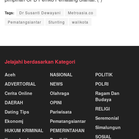
Tags:
Dr Susanti Dewayani
Metroasia.co
Pematangsiantar
Stunting
walikota
Jelajahi berdasarkan Kategori
Aceh
NASIONAL
POLITIK
ADVERTORIAL
NEWS
POLRI
Cerita Online
Olahraga
Ragam Dan
Budaya
DAERAH
OPINI
RELIGI
Dating Tips
Pariwisata
Seremonial
Ekonomj
Pematangsiantar
Simalungun
HUKUM KRIMINAL
PEMERINTAHAN
SOSIAL