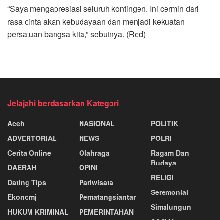
“Saya mengapresiasi seluruh kontingen. Ini cermin dari
rasa cinta akan kebudayaan dan menjadi kekuatan
persatuan bangsa kita,” sebutnya. (Red)
Jelajahi berdasarkan Kategori
Aceh
NASIONAL
POLITIK
ADVERTORIAL
NEWS
POLRI
Cerita Online
Olahraga
Ragam Dan
Budaya
DAERAH
OPINI
RELIGI
Dating Tips
Pariwisata
Seremonial
Ekonomj
Pematangsiantar
Simalungun
HUKUM KRIMINAL
PEMERINTAHAN