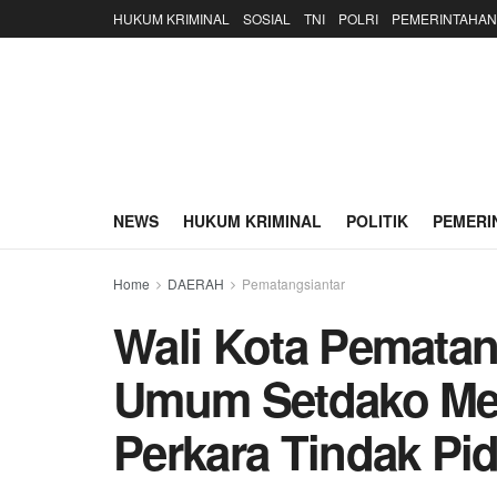
HUKUM KRIMINAL
SOSIAL
TNI
POLRI
PEMERINTAHAN
NEWS
HUKUM KRIMINAL
POLITIK
PEMERI
Home
DAERAH
Pematangsiantar
Wali Kota Pematang
Umum Setdako Men
Perkara Tindak Pi