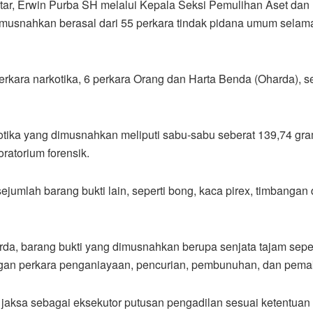
tar, Erwin Purba SH melalui Kepala Seksi Pemulihan Aset dan
dimusnahkan berasal dari 55 perkara tindak pidana umum sela
 perkara narkotika, 6 perkara Orang dan Harta Benda (Oharda),
kotika yang dimusnahkan meliputi sabu-sabu seberat 139,74 gra
ratorium forensik.
jumlah barang bukti lain, seperti bong, kaca pirex, timbangan
, barang bukti yang dimusnahkan berupa senjata tajam seperti 
engan perkara penganiayaan, pencurian, pembunuhan, dan pe
 jaksa sebagai eksekutor putusan pengadilan sesuai ketent