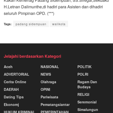
Kakan Kemenag Padang Sidempuan, SS.Siregar,Sekdako
H.Letnan Dalimunthe,di hadiri para Asisten dan dihadiri
seluruh Pimpinan OPD. (***)
Tags:
padang sidempuan
walikota
Jelajahi berdasarkan Kategori
Aceh
NASIONAL
POLITIK
ADVERTORIAL
NEWS
POLRI
Cerita Online
Olahraga
Ragam Dan
Budaya
DAERAH
OPINI
RELIGI
Dating Tips
Pariwisata
Seremonial
Ekonomj
Pematangsiantar
Simalungun
HUKUM KRIMINAL
PEMERINTAHAN