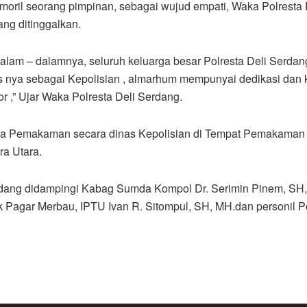
oril seorang pimpinan, sebagai wujud empati, Waka Polresta
ng ditinggalkan.
alam – dalamnya, seluruh keluarga besar Polresta Deli Serdan
 nya sebagai Kepolisian , almarhum mempunyai dedikasi dan kin
r ,” Ujar Waka Polresta Deli Serdang.
cara Pemakaman secara dinas Kepolisian di Tempat Pemakama
a Utara.
erdang didampingi Kabag Sumda Kompol Dr. Serimin Pinem, SH
 Pagar Merbau, IPTU Ivan R. Sitompul, SH, MH.dan personil Po