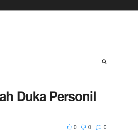
ah Duka Personil
0
0
0