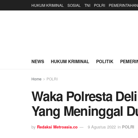
HUKUM KRIMINAL
SOSIAL
TNI
POLRI
PEMERINTAHAN
NEWS
HUKUM KRIMINAL
POLITIK
PEMERI
Home
POLRI
Waka Polresta Del
Yang Meninggal D
by
Redaksi Metroasia.co
9 Agustus 2022
in
POLRI