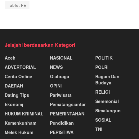
Tablet FE
Jelajahi berdasarkan Kategori
Aceh
NASIONAL
POLITIK
ADVERTORIAL
NEWS
POLRI
Cerita Online
Olahraga
Ragam Dan
Budaya
DAERAH
OPINI
RELIGI
Dating Tips
Pariwisata
Seremonial
Ekonomj
Pematangsiantar
Simalungun
HUKUM KRIMINAL
PEMERINTAHAN
SOSIAL
Kemenkunham
Pendidikan
TNI
Melek Hukum
PERISTIWA