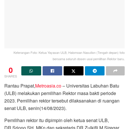
Keterangan Foto: Ketua Yayasan ULB, Halomoan Nasution (Tengah depan) foto
bersama seluruh dosen usai pemilihan Rektor baru.
0
SHARES
Rantau Prapat,
Metroasia.co
– Universitas Labuhan Batu
(ULB) melakukan pemilihan Rektor masa bakti periode
2023. Pemilihan rektor tersebut dilaksanakan di ruangan
senat ULB, senin(14/08/2023).
Pemilihan rektor itu dipimpin oleh ketua senat ULB,
DR.Sriono SH, MKn dan sekretaris DR.Zulkifli M.Siregar