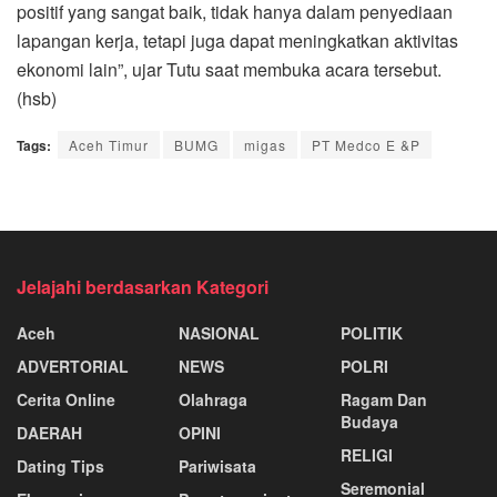
positif yang sangat baik, tidak hanya dalam penyediaan
lapangan kerja, tetapi juga dapat meningkatkan aktivitas
ekonomi lain”, ujar Tutu saat membuka acara tersebut.
(hsb)
Tags:
Aceh Timur
BUMG
migas
PT Medco E &P
Jelajahi berdasarkan Kategori
Aceh
NASIONAL
POLITIK
ADVERTORIAL
NEWS
POLRI
Cerita Online
Olahraga
Ragam Dan
Budaya
DAERAH
OPINI
RELIGI
Dating Tips
Pariwisata
Seremonial