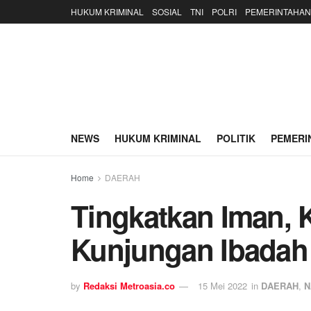
HUKUM KRIMINAL
SOSIAL
TNI
POLRI
PEMERINTAHAN
NEWS
HUKUM KRIMINAL
POLITIK
PEMERI
Home
DAERAH
Tingkatkan Iman,
Kunjungan Ibada
by
Redaksi Metroasia.co
15 Mei 2022
in
DAERAH
,
N