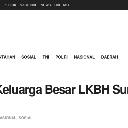
POLITIK
NASIONAL
NEWS
DAERAH
NTAHAN
SOSIAL
TNI
POLRI
NASIONAL
DAERAH
 Keluarga Besar LKBH S
h
ASIONAL
,
SOSIAL