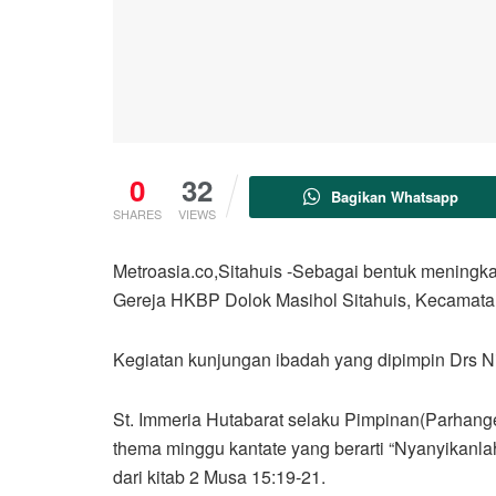
0
32
Bagikan Whatsapp
SHARES
VIEWS
Metroasia.co,Sitahuis -Sebagai bentuk menin
Gereja HKBP Dolok Masihol Sitahuis, Kecamata
Kegiatan kunjungan ibadah yang dipimpin Drs N
St. Immeria Hutabarat selaku Pimpinan(Parhang
thema minggu kantate yang berarti “Nyanyikanl
dari kitab 2 Musa 15:19-21.