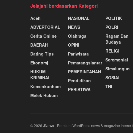
Jelajahi berdasarkan Kategori
Aceh
NASIONAL
POLITIK
ADVERTORIAL
NEWS
POLRI
Cerita Online
Olahraga
Ragam Dan
Budaya
DAERAH
OPINI
RELIGI
Dating Tips
Pariwisata
Seremonial
Ekonomj
Pematangsiantar
Simalungun
HUKUM
PEMERINTAHAN
KRIMINAL
SOSIAL
Pendidikan
Kemenkunham
TNI
PERISTIWA
Melek Hukum
© 2026
JNews
- Premium WordPress news & magazine theme 