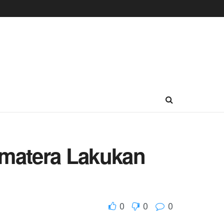
umatera Lakukan
0
0
0