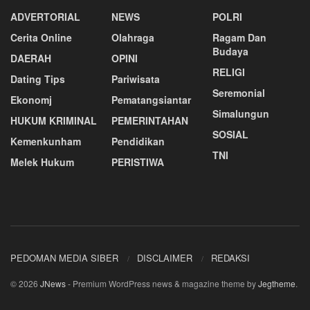
ADVERTORIAL
NEWS
POLRI
Cerita Online
Olahraga
Ragam Dan
Budaya
DAERAH
OPINI
RELIGI
Dating Tips
Pariwisata
Seremonial
Ekonomj
Pematangsiantar
Simalungun
HUKUM KRIMINAL
PEMERINTAHAN
SOSIAL
Kemenkunham
Pendidikan
TNI
Melek Hukum
PERISTIWA
PEDOMAN MEDIA SIBER
DISCLAIMER
REDAKSI
© 2026
JNews
- Premium WordPress news & magazine theme by
Jegtheme
.