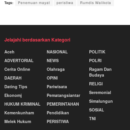
Tags:
Penemuan mayat
peristiwa
Rumdis Walikota
Jelajahi berdasarkan Kategori
Aceh
NASIONAL
POLITIK
ADVERTORIAL
NEWS
POLRI
Cerita Online
Olahraga
Ragam Dan
Budaya
DAERAH
OPINI
RELIGI
Dating Tips
Pariwisata
Seremonial
Ekonomj
Pematangsiantar
Simalungun
HUKUM KRIMINAL
PEMERINTAHAN
SOSIAL
Kemenkunham
Pendidikan
TNI
Melek Hukum
PERISTIWA