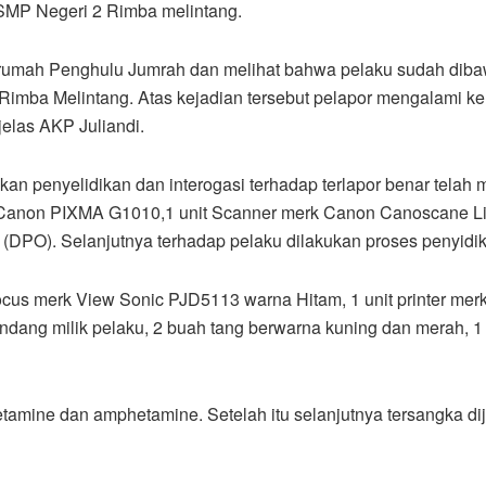
 SMP Negeri 2 Rimba melintang.
 rumah Penghulu Jumrah dan melihat bahwa pelaku sudah dibaw
Rimba Melintang. Atas kejadian tersebut pelapor mengalami k
jelas AKP Juliandi.
ukan penyelidikan dan interogasi terhadap terlapor benar telah
k Canon PIXMA G1010,1 unit Scanner merk Canon Canoscane Li
(DPO). Selanjutnya terhadap pelaku dilakukan proses penyidika
nfocus merk View Sonic PJD5113 warna Hitam, 1 unit printer m
ang milik pelaku, 2 buah tang berwarna kuning dan merah, 1 b
hetamine dan amphetamine. Setelah itu selanjutnya tersangka 