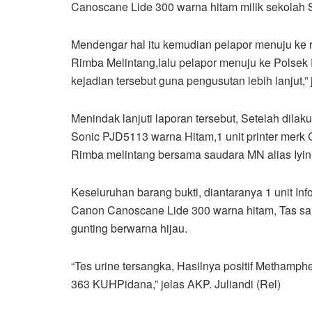
Canoscane Lide 300 warna hitam milik sekolah
Mendengar hal itu kemudian pelapor menuju ke
Rimba Melintang,lalu pelapor menuju ke Polsek 
kejadian tersebut guna pengusutan lebih lanjut,” 
Menindak lanjuti laporan tersebut, Setelah dilak
Sonic PJD5113 warna Hitam,1 unit printer mer
Rimba melintang bersama saudara MN alias Iyin 
Keseluruhan barang bukti, diantaranya 1 unit I
Canon Canoscane Lide 300 warna hitam, Tas sand
gunting berwarna hijau.
“Tes urine tersangka, Hasilnya positif Methamp
363 KUHPidana,” jelas AKP. Juliandi (Rel)