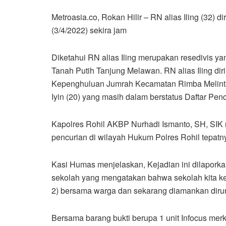
Metroasia.co, Rokan Hilir – RN alias Iling (32)
(3/4/2022) sekira jam
Diketahui RN alias Iling merupakan resedivis 
Tanah Putih Tanjung Melawan. RN alias Iling dir
Kepenghuluan Jumrah Kecamatan Rimba Melintan
Iyin (20) yang masih dalam berstatus Daftar Pen
Kapolres Rohil AKBP Nurhadi Ismanto, SH, SIK
pencurian di wilayah Hukum Polres Rohil tepatny
Kasi Humas menjelaskan, Kejadian ini dilapork
sekolah yang mengatakan bahwa sekolah kita kem
2) bersama warga dan sekarang diamankan dir
Bersama barang bukti berupa 1 unit Infocus me