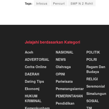
Tags:
Infocus
Pencuri
SMP N 2 Rohil
Jelajahi berdasarkan Kategori
Aceh
NASIONAL
POLITIK
ADVERTORIAL
NEWS
POLRI
Cerita Online
Olahraga
Ragam Dan
Budaya
DAERAH
OPINI
RELIGI
Dating Tips
Pariwisata
Seremonial
Ekonomj
Pematangsiantar
Simalungun
HUKUM
PEMERINTAHAN
KRIMINAL
SOSIAL
Pendidikan
Kemenkunham
TNI