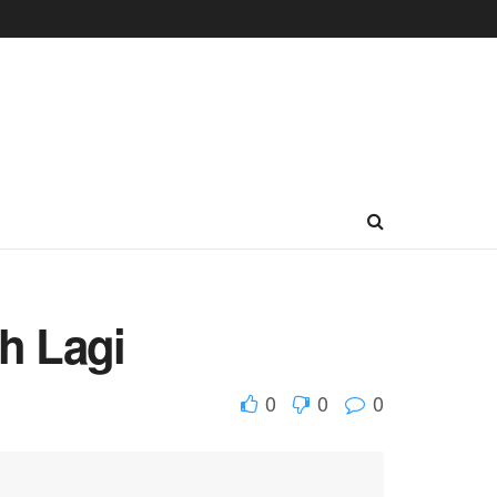
ah Lagi
0
0
0