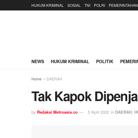
HUKUM KRIMINAL
SOSIAL
TNI
POLRI
PEMERINTAHAN
NEWS
HUKUM KRIMINAL
POLITIK
PEMERI
Home
DAERAH
Tak Kapok Dipenjar
by
Redaksi Metroasia.co
5 April 2022
in
DAERAH
,
H