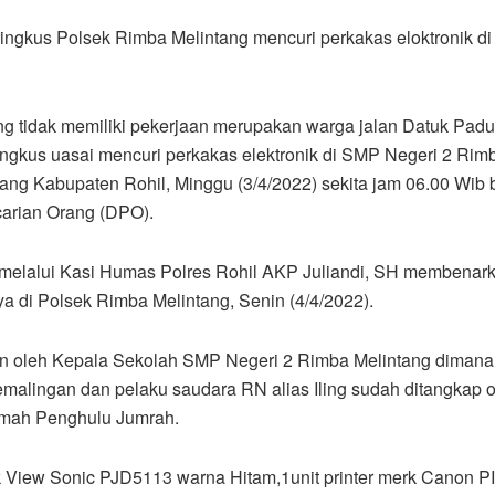
 diringkus Polsek Rimba Melintang mencuri perkakas eloktronik
yang tidak memiliki pekerjaan merupakan warga jalan Datuk P
ingkus uasai mencuri perkakas elektronik di SMP Negeri 2 Rimb
g Kabupaten Rohil, Minggu (3/4/2022) sekita jam 06.00 Wib 
carian Orang (DPO).
 melalui Kasi Humas Polres Rohil AKP Juliandi, SH membenar
a di Polsek Rimba Melintang, Senin (4/4/2022).
an oleh Kepala Sekolah SMP Negeri 2 Rimba Melintang dimana 
alingan dan pelaku saudara RN alias Iling sudah ditangkap o
umah Penghulu Jumrah.
rk View Sonic PJD5113 warna Hitam,1unit printer merk Canon 