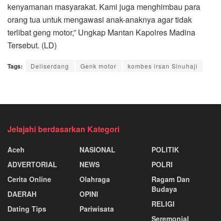
kenyamanan masyarakat. Kami juga menghimbau para
orang tua untuk mengawasi anak-anaknya agar tidak
terlibat geng motor,” Ungkap Mantan Kapolres Madina
Tersebut. (LD)
Tags:
Deliserdang
Genk motor
kombes irsan Sinuhaji
Jelajahi berdasarkan Kategori
Aceh
NASIONAL
POLITIK
ADVERTORIAL
NEWS
POLRI
Cerita Online
Olahraga
Ragam Dan
Budaya
DAERAH
OPINI
RELIGI
Dating Tips
Pariwisata
Seremonial