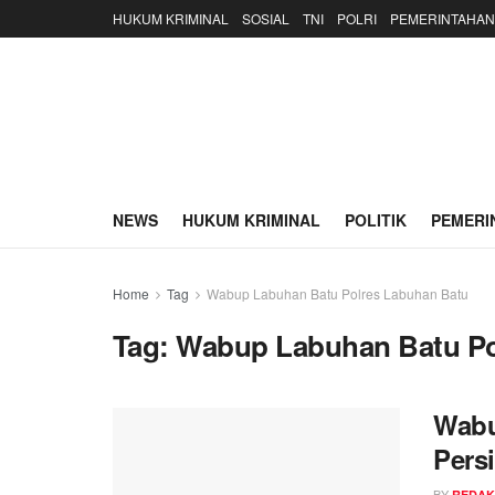
HUKUM KRIMINAL
SOSIAL
TNI
POLRI
PEMERINTAHAN
NEWS
HUKUM KRIMINAL
POLITIK
PEMERI
Home
Tag
Wabup Labuhan Batu Polres Labuhan Batu
Tag:
Wabup Labuhan Batu Po
Wabu
Persi
BY
REDAK