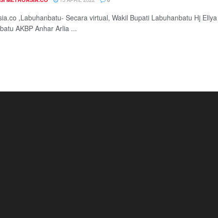
a.co ,Labuhanbatu- Secara virtual, Wakil Bupati Labuhanbatu Hj Ell
atu AKBP Anhar Arlia ...