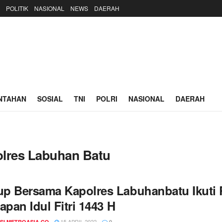
POLITIK
NASIONAL
NEWS
DAERAH
NTAHAN
SOSIAL
TNI
POLRI
NASIONAL
DAERAH
lres Labuhan Batu
p Bersama Kapolres Labuhanbatu Ikuti R
apan Idul Fitri 1443 H
15 APRIL 2022
SI METROASIA.CO
0