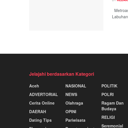
Metroasi
Labuhanb
Jelajahi berdasarkan Kategori
Aceh
NASIONAL
POLITIK
ADVERTORIAL
NEWS
POLRI
Cerita Online
Olahraga
Ragam Dan
Budaya
DAERAH
OPINI
RELIGI
Dating Tips
Pariwisata
Seremonial