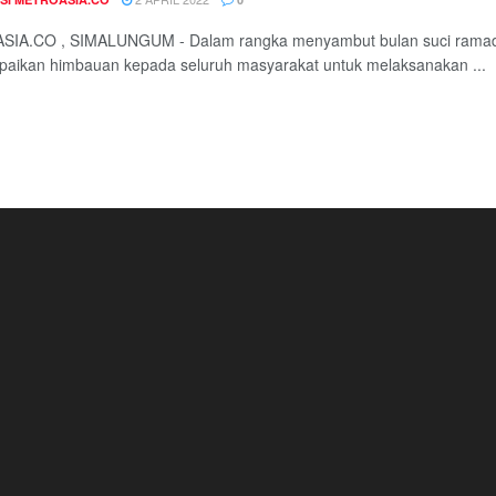
IA.CO , SIMALUNGUM - Dalam rangka menyambut bulan suci ramad
aikan himbauan kepada seluruh masyarakat untuk melaksanakan ...