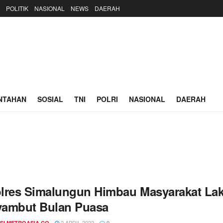
POLITIK
NASIONAL
NEWS
DAERAH
NTAHAN
SOSIAL
TNI
POLRI
NASIONAL
DAERAH
lres Simalungun Himbau Masyarakat Lak
ambut Bulan Puasa
2 APRIL 2022
SI METROASIA.CO
0