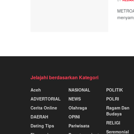
METROAS
menyamp
Jelajahi berdasarkan Kategori
Aceh
NASIONAL
POLITIK
ADVERTORIAL
NEWS
POLRI
Cerita Online
Olahraga
Ragam Dan
Budaya
DAERAH
OPINI
RELIGI
Dating Tips
Pariwisata
Seremonial