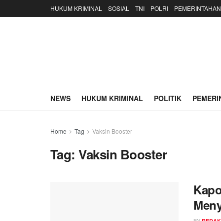
HUKUM KRIMINAL
SOSIAL
TNI
POLRI
PEMERINTAHAN
NEWS
HUKUM KRIMINAL
POLITIK
PEMERI
Home
Tag
Vaksin Booster
Tag:
Vaksin Booster
Kapo
Meny
BY
REDAK