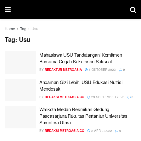
Home
Tag
Usu
Tag:
Usu
Mahasiswa USU Tandatangani Komitmen
Bersama Cegah Kekerasan Seksual
BY
REDAKTUR METROASIA
6 OKTOBER 2023
0
Ancaman Gizi Lebih, USU Edukasi Nutrisi
Mendesak
BY
REDAKSI METROASIA.CO
29 SEPTEMBER 2023
0
Walikota Medan Resmikan Gedung
Pascasarjana Fakultas Pertanian Universitas
Sumatera Utara
BY
REDAKSI METROASIA.CO
2 APRIL 2022
0