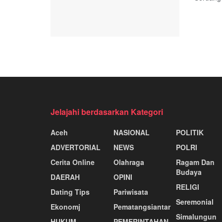
Jelajahi berdasarkan Kategori
Aceh
NASIONAL
POLITIK
ADVERTORIAL
NEWS
POLRI
Cerita Online
Olahraga
Ragam Dan
Budaya
DAERAH
OPINI
RELIGI
Dating Tips
Pariwisata
Seremonial
Ekonomj
Pematangsiantar
Simalungun
HUKUM
PEMERINTAHAN