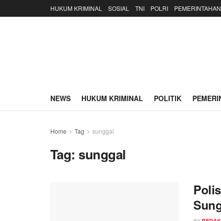
HUKUM KRIMINAL
SOSIAL
TNI
POLRI
PEMERINTAHAN
NEWS
HUKUM KRIMINAL
POLITIK
PEMERI
Home
Tag
sunggal
Tag:
sunggal
Poli
Sung
BY
REDAK