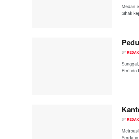
Medan Su
pihak kep
Pedu
BY
REDAK
Sunggal,
Perindo 
Kant
BY
REDAK
Metroasi
Serdang 