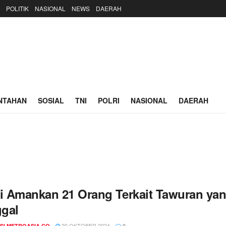
POLITIK
NASIONAL
NEWS
DAERAH
NTAHAN
SOSIAL
TNI
POLRI
NASIONAL
DAERAH
si Amankan 21 Orang Terkait Tawuran ya
gal
20 OKTOBER 2024
SI METROASIA.CO
0