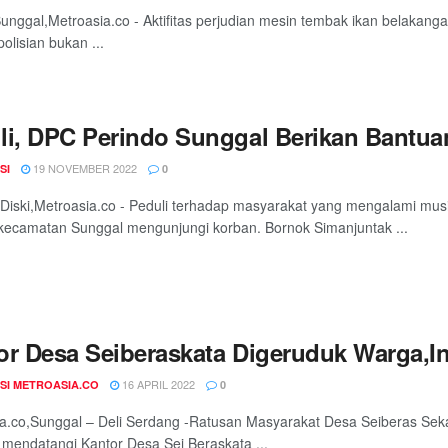
nggal,Metroasia.co - Aktifitas perjudian mesin tembak ikan belakanga
olisian bukan ...
li, DPC Perindo Sunggal Berikan Bantu
19 NOVEMBER 2022
SI
0
Diski,Metroasia.co - Peduli terhadap masyarakat yang mengalami m
kecamatan Sunggal mengunjungi korban. Bornok Simanjuntak ...
or Desa Seiberaskata Digeruduk Warga,I
16 APRIL 2022
SI METROASIA.CO
0
a.co,Sunggal – Deli Serdang -Ratusan Masyarakat Desa Seiberas Se
mendatangi Kantor Desa Sei Beraskata ...