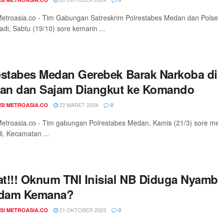
troasia.co - Tim Gabungan Satreskrim Polrestabes Medan dan Polse
adi, Sabtu (19/10) sore kemarin ...
estabes Medan Gerebek Barak Narkoba di 
tan dan Sajam Diangkut ke Komando
22 MARET 2024
SI METROASIA.CO
0
troasia.co - Tim gabungan Polrestabes Medan, Kamis (21/3) sore me
i, Kecamatan ...
t!!! Oknum TNI Inisial NB Diduga Nyambi
dam Kemana?
21 OKTOBER 2023
SI METROASIA.CO
0