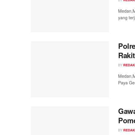
Medan,Me
yang terj
Polr
Raki
BY
REDAK
Medan,Me
Paya Gel
Gawa
Pom
BY
REDAK