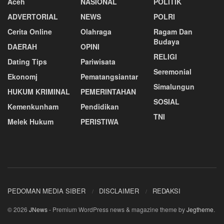
Aceh
NASIONAL
POLITIK
ADVERTORIAL
NEWS
POLRI
Cerita Online
Olahraga
Ragam Dan
Budaya
DAERAH
OPINI
RELIGI
Dating Tips
Pariwisata
Seremonial
Ekonomj
Pematangsiantar
Simalungun
HUKUM KRIMINAL
PEMERINTAHAN
SOSIAL
Kemenkunham
Pendidikan
TNI
Melek Hukum
PERISTIWA
PEDOMAN MEDIA SIBER
DISCLAIMER
REDAKSI
© 2026
JNews
- Premium WordPress news & magazine theme by
Jegtheme
.