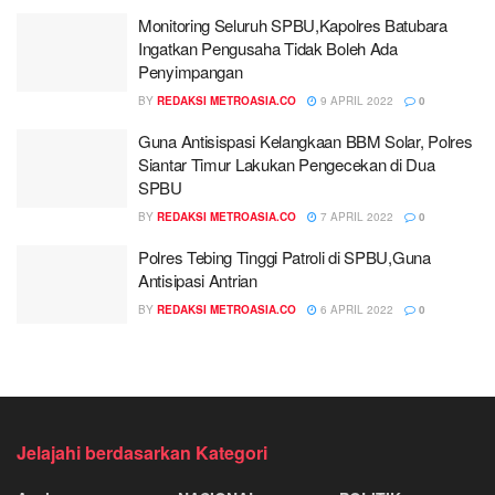
Monitoring Seluruh SPBU,Kapolres Batubara
Ingatkan Pengusaha Tidak Boleh Ada
Penyimpangan
BY
REDAKSI METROASIA.CO
9 APRIL 2022
0
Guna Antisispasi Kelangkaan BBM Solar, Polres
Siantar Timur Lakukan Pengecekan di Dua
SPBU
BY
REDAKSI METROASIA.CO
7 APRIL 2022
0
Polres Tebing Tinggi Patroli di SPBU,Guna
Antisipasi Antrian
BY
REDAKSI METROASIA.CO
6 APRIL 2022
0
Jelajahi berdasarkan Kategori