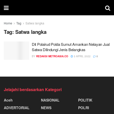
Home
Tag
Satwa langka
Tag:
Satwa langka
Dit Polairud Polda Sumut Amankan Nelayan Jual
Satwa Dilindungi Jenis Belangkas
BY
REDAKSI METROASIA.CO
3 APRIL 2022
0
Jelajahi berdasarkan Kategori
Aceh
NASIONAL
POLITIK
ADVERTORIAL
NEWS
POLRI