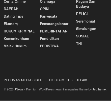
Cerita Online
Olahraga
Ragam Dan
Budaya
DAERAH
OPINI
RELIGI
Dating Tips
Pariwisata
Seremonial
Ekonomj
Pematangsiantar
Simalungun
HUKUM KRIMINAL
PEMERINTAHAN
SOSIAL
Kemenkunham
Pendidikan
TNI
Melek Hukum
PERISTIWA
PEDOMAN MEDIA SIBER
DISCLAIMER
REDAKSI
© 2026
JNews
- Premium WordPress news & magazine theme by
Jegtheme
.