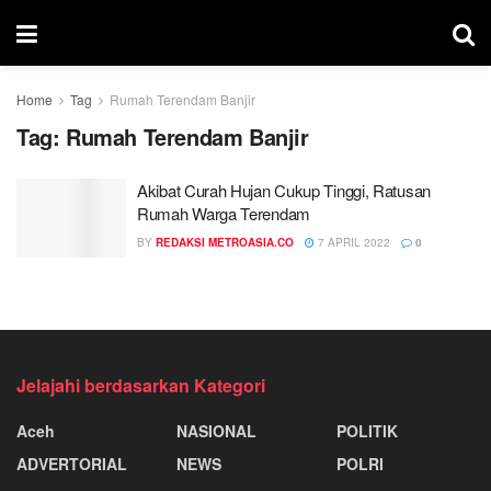
Home
Tag
Rumah Terendam Banjir
Tag:
Rumah Terendam Banjir
Akibat Curah Hujan Cukup Tinggi, Ratusan
Rumah Warga Terendam
BY
REDAKSI METROASIA.CO
7 APRIL 2022
0
Jelajahi berdasarkan Kategori
Aceh
NASIONAL
POLITIK
ADVERTORIAL
NEWS
POLRI