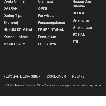
Cerita Online
Olahraga
Ragam Dan
Budaya
DAERAH
OPINI
RELIGI
Dating Tips
Pariwisata
Seremonial
Ekonomj
Pematangsiantar
Simalungun
HUKUM KRIMINAL
PEMERINTAHAN
SOSIAL
Kemenkunham
Pendidikan
TNI
Melek Hukum
PERISTIWA
PEDOMAN MEDIA SIBER
DISCLAIMER
REDAKSI
© 2026
JNews
- Premium WordPress news & magazine theme by
Jegtheme
.