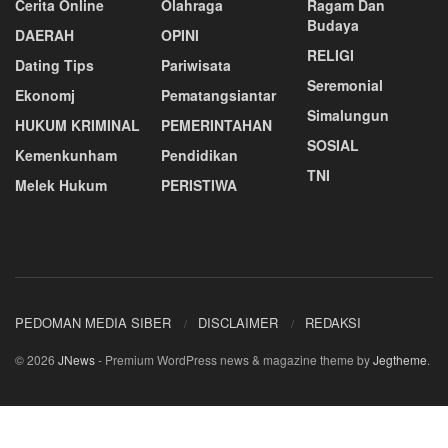
Cerita Online
Olahraga
Ragam Dan
Budaya
DAERAH
OPINI
RELIGI
Dating Tips
Pariwisata
Seremonial
Ekonomj
Pematangsiantar
Simalungun
HUKUM KRIMINAL
PEMERINTAHAN
SOSIAL
Kemenkunham
Pendidikan
TNI
Melek Hukum
PERISTIWA
PEDOMAN MEDIA SIBER
DISCLAIMER
REDAKSI
© 2026
JNews
- Premium WordPress news & magazine theme by
Jegtheme
.