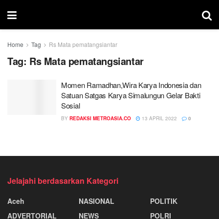
Home
Tag
Rs Mata pematangsiantar
Tag:
Rs Mata pematangsiantar
Momen Ramadhan,Wira Karya Indonesia dan
Satuan Satgas Karya Simalungun Gelar Bakti
Sosial
BY
REDAKSI METROASIA.CO
13 APRIL 2022
0
Jelajahi berdasarkan Kategori
Aceh
NASIONAL
POLITIK
ADVERTORIAL
NEWS
POLRI