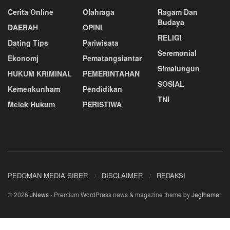
Cerita Online
Olahraga
Ragam Dan
Budaya
DAERAH
OPINI
RELIGI
Dating Tips
Pariwisata
Seremonial
Ekonomj
Pematangsiantar
Simalungun
HUKUM KRIMINAL
PEMERINTAHAN
SOSIAL
Kemenkunham
Pendidikan
TNI
Melek Hukum
PERISTIWA
PEDOMAN MEDIA SIBER
DISCLAIMER
REDAKSI
© 2026
JNews
- Premium WordPress news & magazine theme by
Jegtheme
.