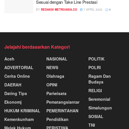
Sesuai dengan Take Line Prestasi
BY
REDAKSI METROASIA.CO
7 APRIL 2022
0
Jelajahi berdasarkan Kategori
Aceh
NASIONAL
POLITIK
ADVERTORIAL
NEWS
POLRI
Cerita Online
Olahraga
Ragam Dan
Budaya
DAERAH
OPINI
RELIGI
Dating Tips
Pariwisata
Seremonial
Ekonomj
Pematangsiantar
Simalungun
HUKUM KRIMINAL
PEMERINTAHAN
SOSIAL
Kemenkunham
Pendidikan
TNI
Melek Hukum
PERISTIWA