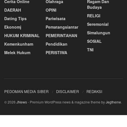
Cerita Online
Olahraga
Ragam Dan
Budaya
DAERAH
OPINI
RELIGI
Dating Tips
Pariwisata
Seremonial
Ekonomj
Pematangsiantar
Simalungun
HUKUM KRIMINAL
PEMERINTAHAN
SOSIAL
Kemenkunham
Pendidikan
TNI
Melek Hukum
PERISTIWA
PEDOMAN MEDIA SIBER
DISCLAIMER
REDAKSI
© 2026
JNews
- Premium WordPress news & magazine theme by
Jegtheme
.