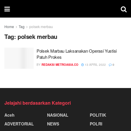
Home
Tag
polsek merbau
Tag:
polsek merbau
Polsek Marbau Laksanakan Operasi Yustisi
Patuh Prokes
BY
REDAKSI METROASIA.CO
13 APRIL 2022
0
Jelajahi berdasarkan Kategori
Aceh
NASIONAL
POLITIK
ADVERTORIAL
NEWS
POLRI