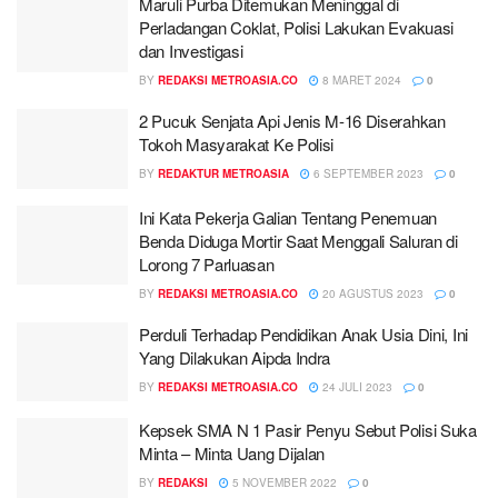
Maruli Purba Ditemukan Meninggal di
Perladangan Coklat, Polisi Lakukan Evakuasi
dan Investigasi
BY
REDAKSI METROASIA.CO
8 MARET 2024
0
2 Pucuk Senjata Api Jenis M-16 Diserahkan
Tokoh Masyarakat Ke Polisi
BY
REDAKTUR METROASIA
6 SEPTEMBER 2023
0
Ini Kata Pekerja Galian Tentang Penemuan
Benda Diduga Mortir Saat Menggali Saluran di
Lorong 7 Parluasan
BY
REDAKSI METROASIA.CO
20 AGUSTUS 2023
0
Perduli Terhadap Pendidikan Anak Usia Dini, Ini
Yang Dilakukan Aipda Indra
BY
REDAKSI METROASIA.CO
24 JULI 2023
0
Kepsek SMA N 1 Pasir Penyu Sebut Polisi Suka
Minta – Minta Uang Dijalan
BY
REDAKSI
5 NOVEMBER 2022
0