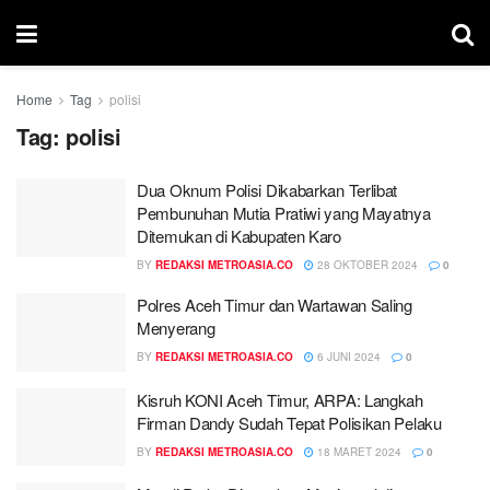
Home
Tag
polisi
Tag:
polisi
Dua Oknum Polisi Dikabarkan Terlibat
Pembunuhan Mutia Pratiwi yang Mayatnya
Ditemukan di Kabupaten Karo
BY
REDAKSI METROASIA.CO
28 OKTOBER 2024
0
Polres Aceh Timur dan Wartawan Saling
Menyerang
BY
REDAKSI METROASIA.CO
6 JUNI 2024
0
Kisruh KONI Aceh Timur, ARPA: Langkah
Firman Dandy Sudah Tepat Polisikan Pelaku
BY
REDAKSI METROASIA.CO
18 MARET 2024
0